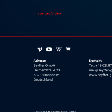
←
voriges Video




Adresse
Kontakt
Seyffer GmbH
Tel.: +49 621.
Helmertstraße 23
mail@seyffer-
68219 Mannheim
www.seyffer-
Deutschland
Copyright © Seyffer GmbH 2023