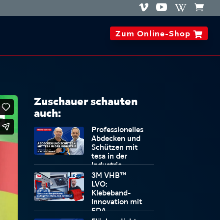




Zum Online-Shop

Zuschauer schauten
auch:
Professionelles
Abdecken und
Schützen mit
tesa in der
Industrie
3M VHB™
LVO:
Klebeband-
Innovation mit
FDA-
Zulassung und