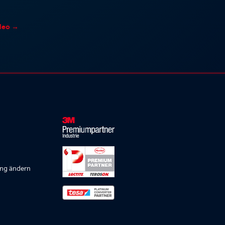
deo
→
ung ändern