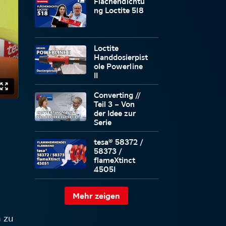
Flächendichtu
Temperaturbes
ng Loctite 518
tändigkeit
Loctite
Handdosierpist
ole Powerline
II
Converting //
Teil 3 – Von
der Idee zur
Serie
tesa® 58372 /
58373 /
flameXtinct
45051
Mehr zeigen
h zu