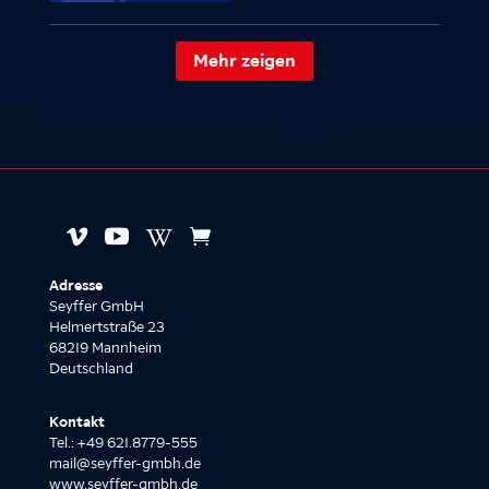
Mehr zeigen




Adresse
Seyffer GmbH
Helmertstraße 23
68219 Mannheim
Deutschland
Kontakt
Tel.: +49 621.8779-555
mail@seyffer-gmbh.de
www.seyffer-gmbh.de