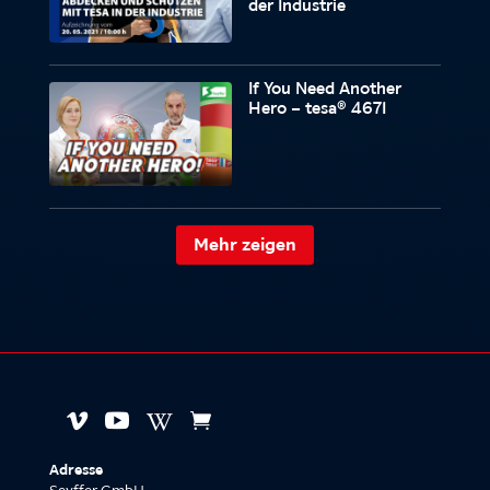
der Industrie
If You Need Another
Hero – tesa® 4671
Mehr zeigen




Adresse