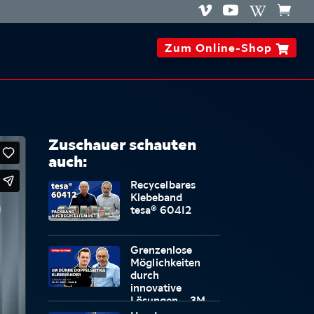




Zum Online-Shop

Zuschauer schauten
auch:
Recycelbares
Klebeband
tesa® 60412
Grenzenlose
Möglichkeiten
durch
innovative
Lösungen – 3M
dünne