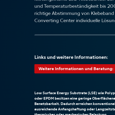
und Temperaturbeständigkeit bis 200
richtige Abstimmung von Klebeband
Converting Center individuelle Lösu
Links und weitere Informationen:
Weitere Informationen und Beratung:
Low Surface Energy Substrate (LSE) wie Polyp
oder EPDM besitzen eine geringe Oberflächene
Benetzbarkeit. Dadurch erreichen konventione
ausreichende Anfangshaftung oder Langzeitsta
thermischer oder mechanischer Belastung.