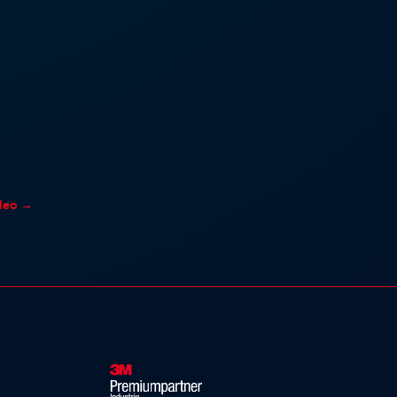
deo
→