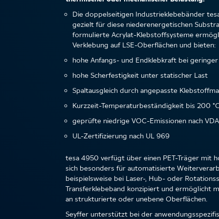
Die doppelseitigen Industrieklebebänder te
gezielt für diese niederenergetischen Substra
formulierte Acrylat-Klebstoffsysteme ermögl
Verklebung auf LSE-Oberflächen und bieten:
hohe Anfangs- und Endklebkraft bei geringer
hohe Scherfestigkeit unter statischer Last
Spaltausgleich durch angepasste Klebstoffm
Kurzzeit-Temperaturbeständigkeit bis 200 °
geprüfte niedrige VOC-Emissionen nach VDA
UL-Zertifizierung nach UL 969
tesa 4950 verfügt über einen PET-Träger mit h
sich besonders für automatisierte Weiterverar
beispielsweise bei Laser-, Hub- oder Rotationsst
Transferklebeband konzipiert und ermöglicht 
an strukturierte oder unebene Oberflächen.
Seyffer unterstützt bei der anwendungsspezifi