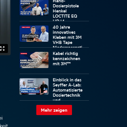
Hand-
doppelseitige
Dosierpistole
Klebebänder
Henkel
LOCTITE EQ
HD 14
40 Jahre
innovatives
Kleben mit 3M
VHB Tape
Niederenergeti
sche
Kabel richtig
Werkstoffe?
kennzeichnen
Kein Problem!
mit 3M™
Einblick in das
Seyffer A-Lab:
Automatisierte
Dosiertechnik
und
individuelle
Mehr zeigen
Beratung
ei
keit