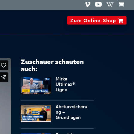




Zum Online-Shop

Zuschauer schauten
auch:
Mirka
Ultimax®
Ligno
Absturzsicheru
ng –
Grundlagen