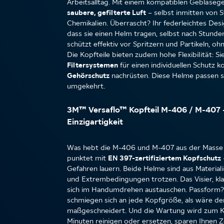
Arbeitsalltag. Mit einem kompatiblen Gebläseg
saubere, gefilterte Luft
– selbst inmitten von
Chemikalien. Überrascht? Ihr federleichtes Desi
dass sie einen Helm tragen, selbst nach Stunde
schützt effektiv vor Spritzern und Partikeln, oh
Die Kopfteile bieten zudem hohe Flexibilität: 
Filtersystemen
für einen individuellen Schutz 
Gehörschutz
nachrüsten. Diese Helme passen si
umgekehrt.
3M™ Versaflo™ Kopfteil M-406 / M-407 –
Einzigartigkeit
Was hebt die M-406 und M-407 aus der Masse
punktet mit
EN 397-zertifiziertem Kopfschutz
Gefahren lauern. Beide Helme sind aus Materiali
und Extrembedingungen trotzen. Das Visier, klar
sich im Handumdrehen austauschen. Passform? 
schmiegen sich an jede Kopfgröße, als wäre de
maßgeschneidert. Und die Wartung wird zum Kin
Minuten reinigen oder ersetzen, sparen Ihnen Z