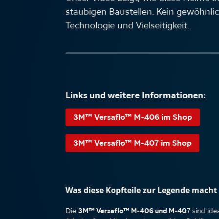
staubigen Baustellen. Kein gewöhnli
Technologie und Vielseitigkeit.
Links und weitere Informationen:
3M™ Versaflo™ M-406 im Shop
3M™ Versaflo™ M-407 im Shop
Was diese Kopfteile zur Legende macht
Die
3M™ Versaflo™ M-406 und M-40
7 sind id