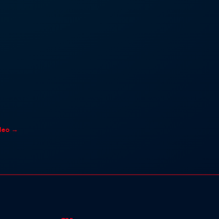
deo
→