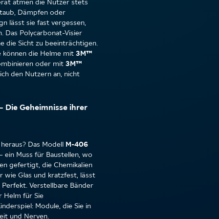
erät atmen die Nutzer stets
 Staub, Dämpfen oder
gn lässt sie fast vergessen,
n. Das Polycarbonat-Visier
ne die Sicht zu beeinträchtigen.
Sie können die Helme mit
3M™
kombinieren oder mit
3M™
ch den Nutzern an, nicht
 Die Geheimnisse ihrer
 heraus? Das Modell
M-406
– ein Muss für Baustellen, wo
en gefertigt, die Chemikalien
 wie Glas und kratzfest, lässt
Perfekt. Verstellbare Bänder
r Helm für Sie
derspiel: Module, die Sie in
eit und Nerven.