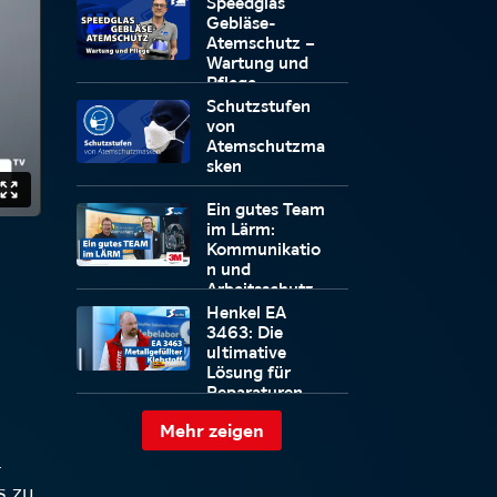
Speedglas
Gebläse-
Atemschutz –
Wartung und
Pflege
Schutzstufen
von
Atemschutzma
sken
Ein gutes Team
im Lärm:
Kommunikatio
n und
Arbeitsschutz
optimiert!
Henkel EA
3463: Die
ultimative
Lösung für
Reparaturen
und Wartung
Mehr zeigen
.
s zu