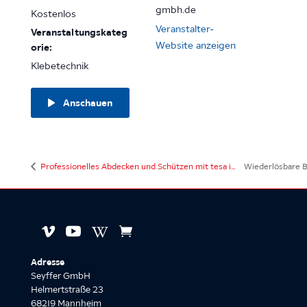
gmbh.de
Kostenlos
Veranstalter-
Veranstaltungskateg
Website anzeigen
orie:
Klebetechnik
Anschauen
Professionelles Abdecken und Schützen mit tesa in der Industrie – Live-Seminar
Wiederlösbare Befestigung




Adresse
Seyffer GmbH
Helmertstraße 23
68219 Mannheim