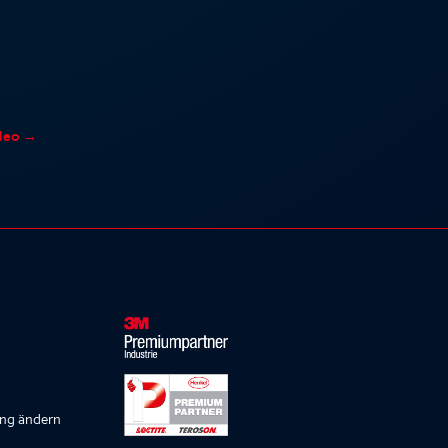
deo
→
ung ändern