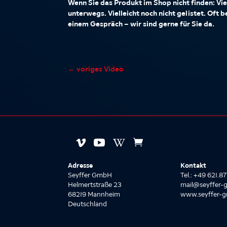
Wenn Sie das Produkt im Shop nicht finden: Viel
unterwegs. Vielleicht noch nicht gelistet. Oft 
einem Gespräch – wir sind gerne für Sie da.
←
voriges Video




Adresse
Kontakt
Seyffer GmbH
Tel.: +49 621.
Helmertstraße 23
mail@seyffer-
68219 Mannheim
www.seyffer-
Deutschland