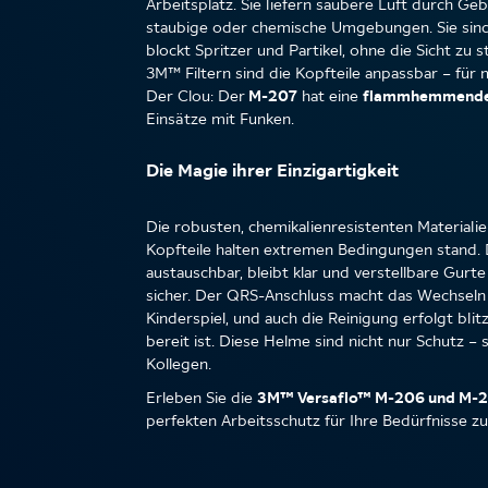
Arbeitsplatz. Sie liefern saubere Luft durch Ge
staubige oder chemische Umgebungen. Sie sind f
blockt Spritzer und Partikel, ohne die Sicht zu 
3M™ Filtern sind die Kopfteile anpassbar – für
Der Clou: Der
M-207
hat eine
flammhemmende
Einsätze mit Funken.
Die Magie ihrer Einzigartigkeit
Die robusten, chemikalienresistenten Material
Kopfteile halten extremen Bedingungen stand. D
austauschbar, bleibt klar und verstellbare Gurte
sicher. Der QRS-Anschluss macht das Wechseln
Kinderspiel, und auch die Reinigung erfolgt bli
bereit ist. Diese Helme sind nicht nur Schutz –
Kollegen.
Erleben Sie die
3M™ Versaflo™ M-206 und M-
perfekten Arbeitsschutz für Ihre Bedürfnisse zu