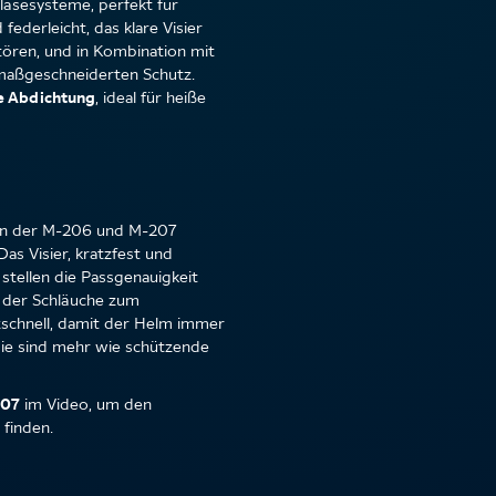
bläsesysteme, perfekt für
ederleicht, das klare Visier
stören, und in Kombination mit
 maßgeschneiderten Schutz.
 Abdichtung
, ideal für heiße
ien der M-206 und M-207
as Visier, kratzfest und
 stellen die Passgenauigkeit
 der Schläuche zum
tzschnell, damit der Helm immer
 sie sind mehr wie schützende
207
im Video, um den
 finden.