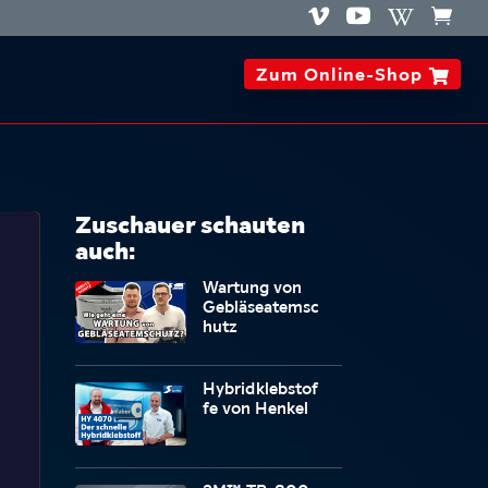




Zum Online-Shop

Zuschauer schauten
auch:
Wartung von
Gebläseatemsc
hutz
Hybridklebstof
fe von Henkel