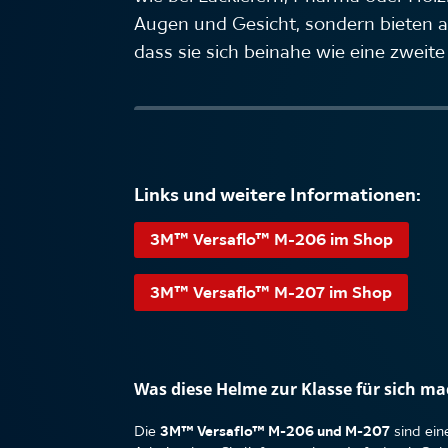
Augen und Gesicht, sondern bieten a
dass sie sich beinahe wie eine zweit
Links und weitere Informationen:
3M™ Versaflo™ M-206 im Shop
3M™ Versaflo™ M-207 im Shop
Was diese Helme zur Klasse für sich ma
Die
3M™ Versaflo™ M-206 und M-207
sind ei