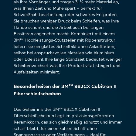
als ihre Vorgänger und tragen 31 % mehr Material ab,
was Ihnen Zeit und Mühe spart – perfekt für
Schweißnahtbearbeitung oder schweres Entgraten.
Sie brauchen weniger Druck beim Schleifen, was Ihre
Hände schont und die Arbeit auch bei langen
Einsätzen angenehm macht. Kombiniert mit einem
3M™ Hochleistungs-Stützteller mit Rippenstruktur
liefern sie ein glattes Schleifbild ohne Anlauffarben,
selbst bei anspruchsvollen Metallen wie Aluminium
oder Edelstahl. Ihre lange Standzeit bedeutet weniger
Scheibenwechsel, was Ihre Produktivität steigert und
Ausfallzeiten minimiert.
Besonderheiten der 3M™ 982CX Cubitron II
Fiberschleifscheiben
Das Geheimnis der 3M™ 982CX Cubitron II
Fiberschleifscheiben liegt im präzisionsgeformten
Keramikkorn, das sich gleichmäßig abnutzt und immer
scharf bleibt, für einen kühlen Schliff ohne
Spannungsrisse oder Verfärbungen – ideal für