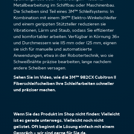
Metallbearbeitung im Schiffbau oder Maschinenbau.
Die Scheiben sind Teil eines 3M™ Schleifsystems: In
Kombination mit einem 3M™ Elektro-Winkelschleifer
und einem gerippten Stützteller reduzieren sie
Vibrationen, Lärm und Staub, sodass Sie effizienter
und komfortabler arbeiten. Verfügbar in Körnung 36+
und Durchmessern wie 115 mm oder 125 mm, eignen
sie sich für manuelle und automatisierte
Anwendungen, etwa in der Robotertechnik, wo sie
Schweißnähte präzise bearbeiten, lange nachdem
andere Scheiben versagen.
Sehen Sie im Video, wie die 3M™ 982CX Cubitron II
Fiberschleifscheiben Ihre Schleifarbeiten schneller
und präziser machen.
Wenn Sie das Produkt im Shop nicht finden: Vielleicht
ist es gerade unterwegs. Vielleicht noch nicht
gelistet. Oft beginnt die Lösung einfach mit einem
Gespräch – wir sind gerne für Sie da.