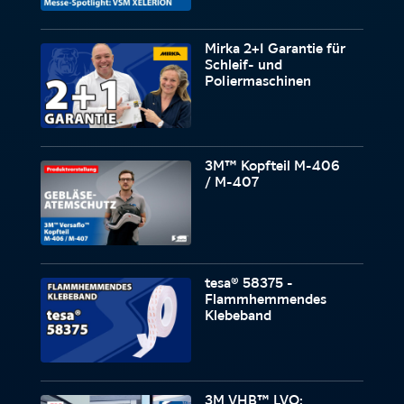
Mirka 2+1 Garantie für
Schleif- und
Poliermaschinen
3M™ Kopfteil M-406
/ M-407
tesa® 58375 -
Flammhemmendes
Klebeband
3M VHB™ LVO: